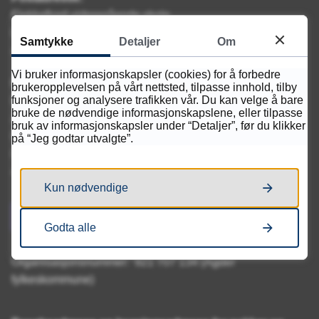
Flekkefjord videregående skole
Postboks 788 Stoa
Samtykke
Detaljer
Om
4809 Arendal
Vi bruker informasjonskapsler (cookies) for å forbedre
Fakturaadresse:
brukeropplevelsen på vårt nettsted, tilpasse innhold, tilby
funksjoner og analysere trafikken vår. Du kan velge å bare
EHF: 921707134
bruke de nødvendige informasjonskapslene, eller tilpasse
Agder fylkeskommune
bruk av informasjonskapsler under “Detaljer”, før du klikker
Fakturamottak
på “Jeg godtar utvalgte”.
Postboks 788 Stoa
4809 Arendal
Kun nødvendige
Send e-post
Godta alle
Organisasjonsnummer: 921 707 134 (Agder
fylkeskommune)