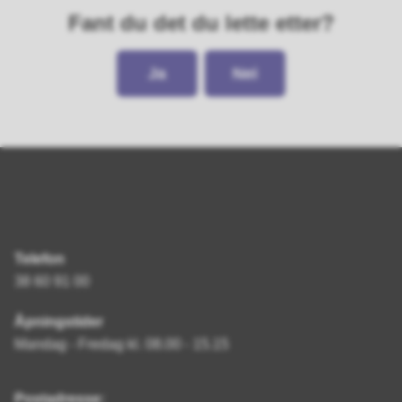
Fant du det du lette etter?
Ja
Nei
Telefon
38 60 91 00
Åpningstider
Mandag - Fredag kl. 08.00 - 15.15
Postadresse: