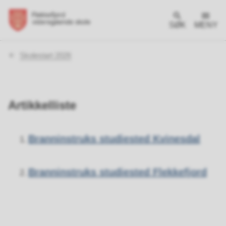
SØK
MENY
Du
Skolestart 2026
er
her:
Artikkelliste
Branninstruks studiested Kvinesdal
Branninstruks studiested Flekkefjord