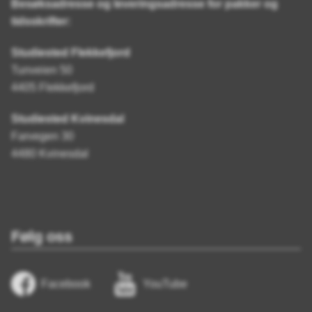
Besøksadresse og leveringsadresse for pakker og
tidsskrifter:
Studiested Flekkefjord
Tunveien 50
4405 Flekkefjord
Studiested Kvinesdal
Farvegen 30
4480 Kvinesdal
Følg oss
Facebook
YouTube