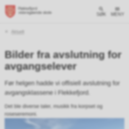
SØK
MENY
Du
Aktuelt
er
her:
Bilder fra avslutning for
avgangselever
Før helgen hadde vi offisiell avslutning for
avgangsklassene i Flekkefjord.
Det ble diverse taler, musikk fra korpset og
roseseremoni.