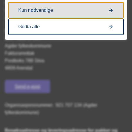
Flekkefjord videregående skole
Kun nødvendige
Postboks 788 Stoa
4809 Arendal
Godta alle
Fakturaadresse:
EHF: 921707134
Agder fylkeskommune
Fakturamottak
Postboks 788 Stoa
4809 Arendal
Send e-post
Organisasjonsnummer: 921 707 134 (Agder
fylkeskommune)
Besøksadresse og leveringsadresse for pakker og