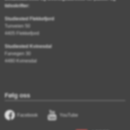
tidsskrifter:
Studiested Flekkefjord
Tunveien 50
4405 Flekkefjord
Studiested Kvinesdal
Farvegen 30
4480 Kvinesdal
Følg oss
Facebook
YouTube