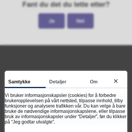
Fant du det du lette etter?
Ja
Nei
Samtykke
Detaljer
Om
Telefon
38 60 91 00
Vi bruker informasjonskapsler (cookies) for å forbedre
brukeropplevelsen på vårt nettsted, tilpasse innhold, tilby
Åpningstider
funksjoner og analysere trafikken vår. Du kan velge å bare
Mandag - Fredag kl. 08.00 - 15.15
bruke de nødvendige informasjonskapslene, eller tilpasse
bruk av informasjonskapsler under “Detaljer”, før du klikker
på “Jeg godtar utvalgte”.
Postadresse: